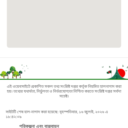
বাংলাদেশ মুক্তিযোদ্ধা কল্যাণ ট্রাস্ট
১৬১৩৫
প্রবাসী কল সেন্টার
১৬৫৭৫
ই-জিপি ইমার্জেন্সি হটলাইন
১০০
এই ওয়েবসাইটে প্রকাশিত সকল তথ্য সংশ্লিষ্ট দপ্তর কর্তৃক নিয়মিত হালনাগাদ করা
হয়। তথ্যের যথার্থতা, নির্ভুলতা ও নির্ভরযোগ্যতা নিশ্চিত করতে সংশ্লিষ্ট দপ্তর সর্বদা
বাংলাদেশ টেলিযোগাযোগ সেবা সংক্রান্ত
সচেষ্ট।
হটলাইন
সাইটটি শেষ হাল-নাগাদ করা হয়েছে: বৃহস্পতিবার, ১৬ জুলাই, ২০২৬ এ
১৮:৪২:০৯
১৬৯৯৯
পরিকল্পনা এবং বাস্তবায়ন