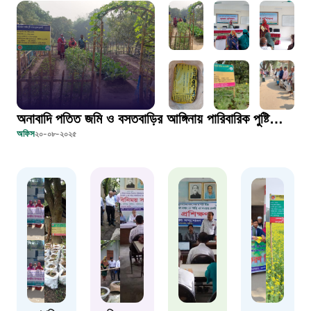
১০৬
দুদক
১০২
দুর্যোগের আগাম বার্তা
অনাবাদি পতিত জমি ও বসতবাড়ির আঙ্গিনায় পারিবারিক পুষ্টি
অফিস
২০-০৮-২০২৫
বাগান স্থাপন প্রকল্পের আওতায় স্থিরচিত্র
১৬১২২
স্মার্ট ভূমি সেবা
১০৯৮
শিশু সহায়তা লাইন
১৬১০৯