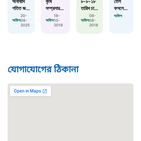
অনাবাদি
কৃষি
৮-৮-১৮
তেল
পতিত জমি
সম্প্রসারণ
তারিখ চাষী
ফসলের
বাংলাদেশ কর্মচারী কল্যাণ বোর্ড হটলাইন
ও
অধিদপ্তরের
পর্যায়ে ধান
উপকরণ
20-
18-
08-
অফিস
অফিস
অফিস
অফিস
08-
10-
08-
বসতবাড়ির
মহাপরিচালক
গম ও পাট
বিতরণ
2025
2018
2018
০১৯০৮৮৮৮৮৮৮
আঙ্গিনায়
জনাব
বীজ
অনুষ্ঠান
পারিবারিক
মোহাম্মদ
উংপাদন,
পুষ্টি বাগান
মহসীন গত
সংরক্ষণ ও
মাদকদ্রব্য নিয়ন্ত্রণ হটলাইন
স্থাপন
১৭ অক্টোবর,
বিতরণ
প্রকল্পের
২০১৮
প্রকল্পের
১৬১১৩
আওতায়
গাজীপুর
আমন বীজ
যোগাযোগের ঠিকানা
স্থিরচিত্র
জেলার
চাষীদের
কালীগঞ্জ
প্রশিক্ষণ
জরুরী অভ্যন্তরীণ নৌ-পরিবহন হটলাইন
উপজেলার
কালিগঞ্জ
কৃষি বিষয়ক
উপজেলায়
১৬৪৪৫
বিভিন্ন
অনুষ্ঠিত
কার্যক্রম
হয়।
পরিদর্শন
পাসপোর্ট বাতায়ন হটলাইন
করেন।
১৬১৭১