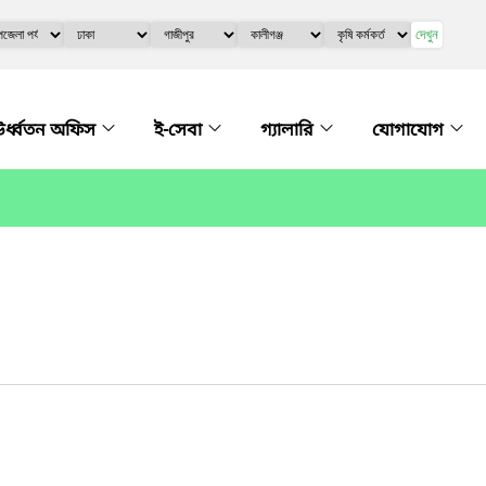
দেখুন
র্ধ্বতন অফিস
ই-সেবা
গ্যালারি
যোগাযোগ