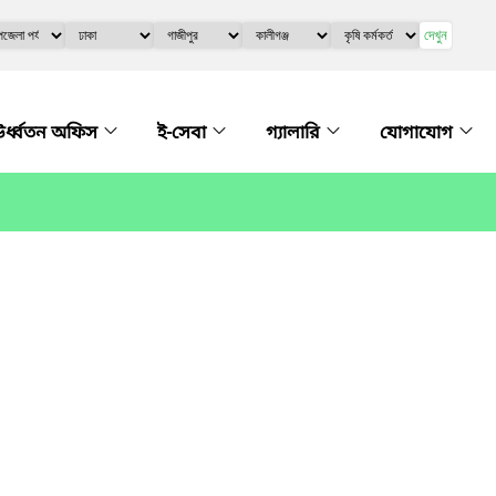
দেখুন
র্ধ্বতন অফিস
ই-সেবা
গ্যালারি
যোগাযোগ