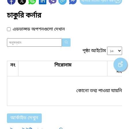
আপনার মতামত প্রদান করুন
চাকুরি কর্নার
এডভান্সড অপশনগুলো দেখান
পৃষ্ঠা আইটেম
নং
শিরোনাম
পিডিএ
সংযুক্ত
কোনো তথ্য পাওয়া যায়নি।
আর্কাইভ দেখুন