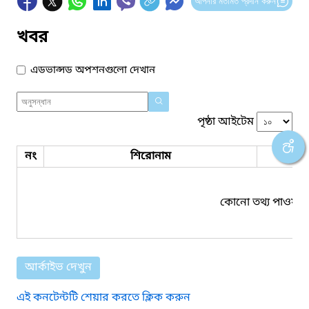
আপনার মতামত প্রদান করুন
খবর
এডভান্সড অপশনগুলো দেখান
পৃষ্ঠা আইটেম
নং
শিরোনাম
ফাইল
কোনো তথ্য পাওয়া য
আর্কাইভ দেখুন
এই কনটেন্টটি শেয়ার করতে ক্লিক করুন