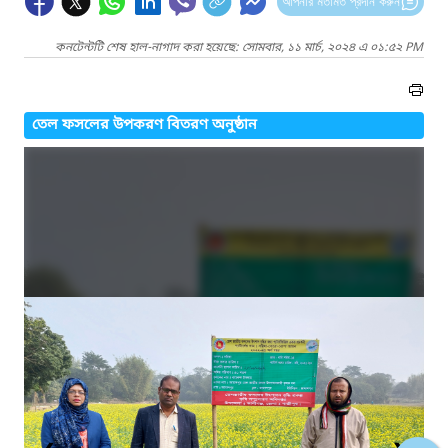
আপনার মতামত প্রদান করুন
কনটেন্টটি শেষ হাল-নাগাদ করা হয়েছে: সোমবার, ১১ মার্চ, ২০২৪ এ ০১:৫২ PM
তেল ফসলের উপকরণ বিতরণ অনুষ্ঠান