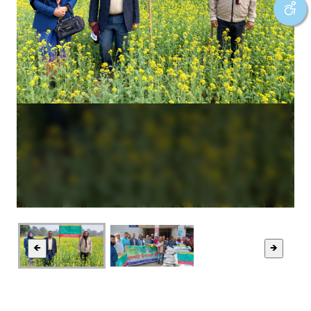
❮
❯
🡸
🡺