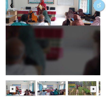
❮
❯
🡸
🡺